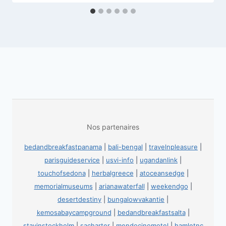
Nos partenaires
bedandbreakfastpanama
|
bali-bengal
|
travelnpleasure
|
parisguideservice
|
usvi-info
|
ugandanlink
|
touchofsedona
|
herbalgreece
|
atoceansedge
|
memorialmuseums
|
arianawaterfall
|
weekendgo
|
desertdestiny
|
bungalowvakantie
|
kemosabaycampground
|
bedandbreakfastsalta
|
stayinstockholm
|
sacharter
|
mendocinomotel
|
hamletnc