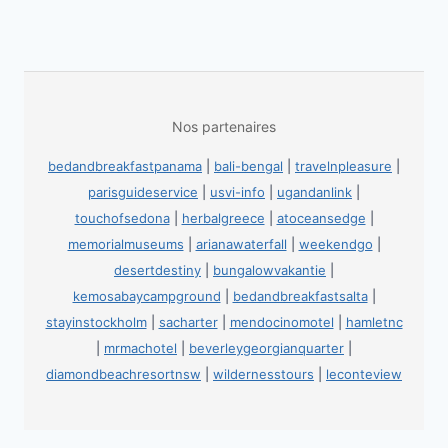
Nos partenaires
bedandbreakfastpanama
|
bali-bengal
|
travelnpleasure
|
parisguideservice
|
usvi-info
|
ugandanlink
|
touchofsedona
|
herbalgreece
|
atoceansedge
|
memorialmuseums
|
arianawaterfall
|
weekendgo
|
desertdestiny
|
bungalowvakantie
|
kemosabaycampground
|
bedandbreakfastsalta
|
stayinstockholm
|
sacharter
|
mendocinomotel
|
hamletnc
|
mrmachotel
|
beverleygeorgianquarter
|
diamondbeachresortnsw
|
wildernesstours
|
leconteview