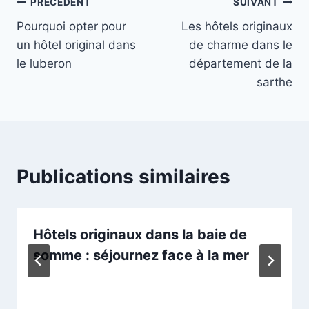
Navigation
PRÉCÉDENT
SUIVANT
Pourquoi opter pour
Les hôtels originaux
de
un hôtel original dans
de charme dans le
l’article
le luberon
département de la
sarthe
Publications similaires
Hôtels originaux dans la baie de
somme : séjournez face à la mer