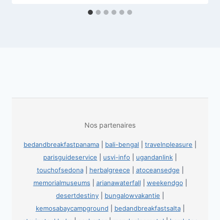
Nos partenaires
bedandbreakfastpanama
|
bali-bengal
|
travelnpleasure
|
parisguideservice
|
usvi-info
|
ugandanlink
|
touchofsedona
|
herbalgreece
|
atoceansedge
|
memorialmuseums
|
arianawaterfall
|
weekendgo
|
desertdestiny
|
bungalowvakantie
|
kemosabaycampground
|
bedandbreakfastsalta
|