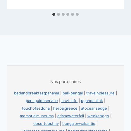
Nos partenaires
bedandbreakfastpanama
|
bali-bengal
|
travelnpleasure
|
parisguideservice
|
usvi-info
|
ugandanlink
|
touchofsedona
|
herbalgreece
|
atoceansedge
|
memorialmuseums
|
arianawaterfall
|
weekendgo
|
desertdestiny
|
bungalowvakantie
|