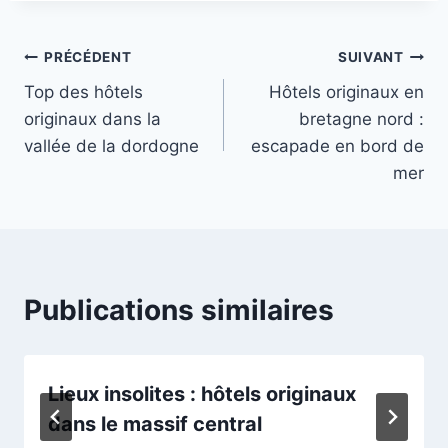
Navigation
PRÉCÉDENT
SUIVANT
Top des hôtels
Hôtels originaux en
de
originaux dans la
bretagne nord :
l’article
vallée de la dordogne
escapade en bord de
mer
Publications similaires
Lieux insolites : hôtels originaux
dans le massif central