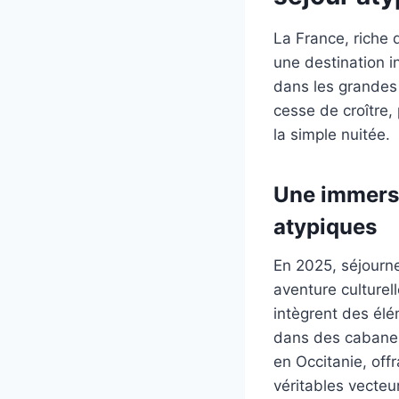
La France, riche
une destination i
dans les grandes 
cesse de croître,
la simple nuitée.
Une immersi
atypiques
En 2025, séjourn
aventure culture
intègrent des élé
dans des cabanes
en Occitanie, off
véritables vecteu