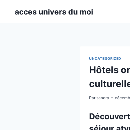
Aller
acces univers du moi
au
contenu
UNCATEGORIZED
Hôtels o
culturell
Par
sandra
décemb
Découvert
séjour aty