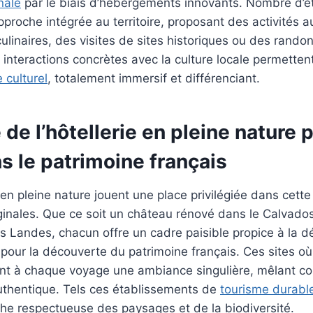
nale
par le biais d’hébergements innovants. Nombre d’é
pproche intégrée au territoire, proposant des activités a
culinaires, des visites de sites historiques ou des rand
interactions concrètes avec la culture locale permetten
 culturel
, totalement immersif et différenciant.
de l’hôtellerie en pleine nature 
s le patrimoine français
 en pleine nature jouent une place privilégiée dans cet
iginales. Que ce soit un château rénové dans le Calvad
les Landes, chacun offre un cadre paisible propice à la d
 pour la découverte du patrimoine français. Ces sites où l
ent à chaque voyage une ambiance singulière, mêlant co
thentique. Tels ces établissements de
tourisme durabl
e respectueuse des paysages et de la biodiversité.