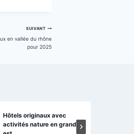
SUIVANT
aux en vallée du rhône
pour 2025
Hôtels originaux avec
Hôtels 
activités nature en grand
: les t
est
2025