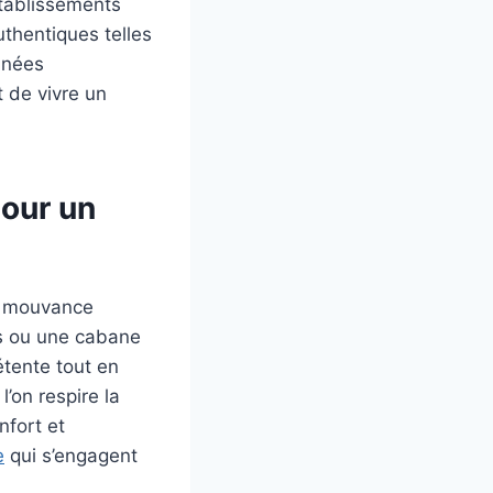
tablissements
uthentiques telles
onnées
t de vivre un
pour un
te mouvance
os ou une cabane
étente tout en
’on respire la
nfort et
e
qui s’engagent