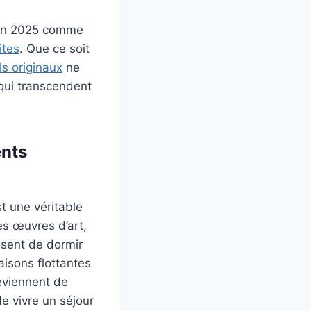
e en 2025 comme
ites
. Que ce soit
ls originaux
ne
qui transcendent
ents
st une véritable
es œuvres d’art,
osent de dormir
isons flottantes
deviennent de
e vivre un séjour