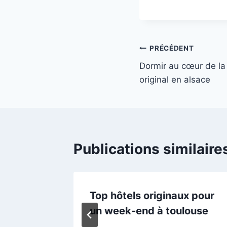
Navigation
PRÉCÉDENT
Dormir au cœur de la
de
original en alsace
l’article
Publications similaire
Top hôtels originaux pour
ade
un week-end à toulouse
agne