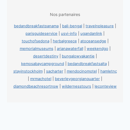
Nos partenaires
bedandbreakfastpanama
|
bali-bengal
|
travelnpleasure
|
parisguideservice
|
usvi-info
|
ugandanlink
|
touchofsedona
|
herbalgreece
|
atoceansedge
|
memorialmuseums
|
arianawaterfall
|
weekendgo
|
desertdestiny
|
bungalowvakantie
|
kemosabaycampground
|
bedandbreakfastsalta
|
stayinstockholm
|
sacharter
|
mendocinomotel
|
hamletnc
|
mrmachotel
|
beverleygeorgianquarter
|
diamondbeachresortnsw
|
wildernesstours
|
leconteview